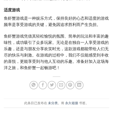
适度游戏
鱼虾蟹游戏是一种娱乐方式，保持良好的心态和适度的游戏
频率是享受游戏的关键，避免因追求胜利而产生负担。
鱼虾蟹游戏凭借其轻松愉悦的氛围、简单的玩法和丰富的趣
味性，成功吸引了众多玩家。无论是在独自一人享受游戏的
乐趣，还是与朋友分享欢笑时光，这款游戏都能带给人们无
尽的快乐与刺激。在游戏的过程中，我们不仅能感受到丰收
的喜悦，更能享受到与他人互动的乐趣。准备好加入这场海
洋之旅，和鱼虾蟹一起畅游吧！
此条目已发布在
未分类
。将
永久链接
书签。