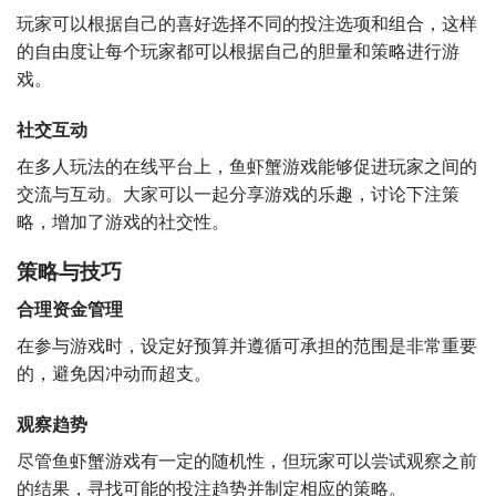
玩家可以根据自己的喜好选择不同的投注选项和组合，这样
的自由度让每个玩家都可以根据自己的胆量和策略进行游
戏。
社交互动
在多人玩法的在线平台上，鱼虾蟹游戏能够促进玩家之间的
交流与互动。大家可以一起分享游戏的乐趣，讨论下注策
略，增加了游戏的社交性。
策略与技巧
合理资金管理
在参与游戏时，设定好预算并遵循可承担的范围是非常重要
的，避免因冲动而超支。
观察趋势
尽管鱼虾蟹游戏有一定的随机性，但玩家可以尝试观察之前
的结果，寻找可能的投注趋势并制定相应的策略。