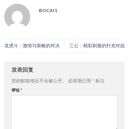
BOCAI1
龙虎斗：激情与策略的对决
三公：精彩刺激的扑克对战
发表回复
您的邮箱地址不会被公开。
必填项已用
*
标注
评论
*