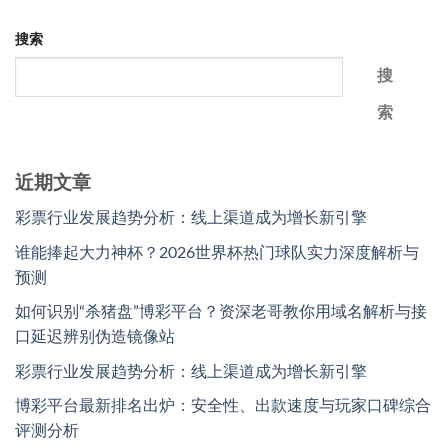
搜索
搜
索
近期文章
彩票行业发展趋势分析：线上渠道成为增长新引擎
谁能捧起大力神杯？2026世界杯热门球队实力深度解析与
预测
如何识别“杀猪盘”博彩平台？资深老哥教你用域名解析与接
口延迟辨别伪造镜像站
彩票行业发展趋势分析：线上渠道成为增长新引擎
博彩平台最新排名出炉：安全性、出款速度与玩家口碑综合
评测分析