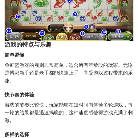
游戏的特点与乐趣
简单易懂
鱼虾蟹游戏的规则非常简单，适合所有年龄段的玩家。无论
是博彩新手还是老手都能快速上手，享受游戏过程带来的乐
趣。
快节奏的体验
游戏的节奏比较快，玩家能够在短时间内体验多轮游戏，每
一轮的结果都是迅速揭晓的，这种速度感使得游戏充满了刺
激。
多样的选择