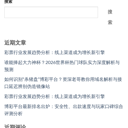
搜索
搜
索
近期文章
彩票行业发展趋势分析：线上渠道成为增长新引擎
谁能捧起大力神杯？2026世界杯热门球队实力深度解析与
预测
如何识别“杀猪盘”博彩平台？资深老哥教你用域名解析与接
口延迟辨别伪造镜像站
彩票行业发展趋势分析：线上渠道成为增长新引擎
博彩平台最新排名出炉：安全性、出款速度与玩家口碑综合
评测分析
近期评论