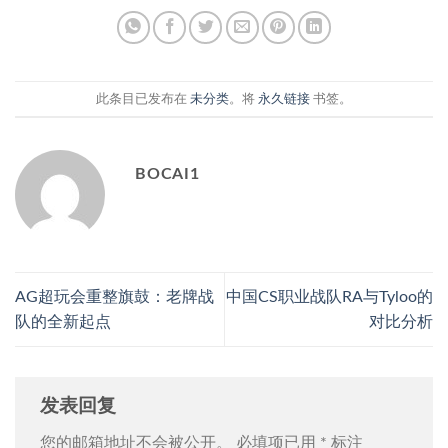
此条目已发布在
未分类
。将
永久链接
书签。
BOCAI1
AG超玩会重整旗鼓：老牌战
中国CS职业战队RA与Tyloo的
队的全新起点
对比分析
发表回复
您的邮箱地址不会被公开。
必填项已用
*
标注