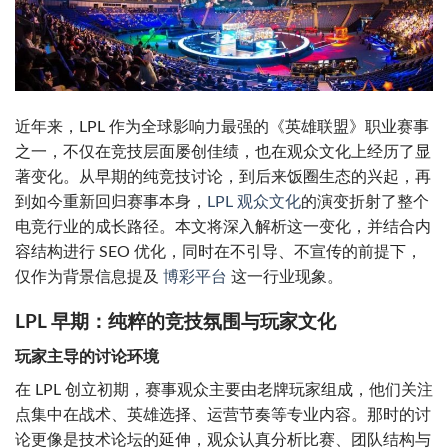
近年来，LPL 作为全球影响力最强的《英雄联盟》职业赛事
之一，不仅在竞技层面屡创佳绩，也在观众文化上经历了显
著变化。从早期的纯竞技讨论，到后来饭圈生态的兴起，再
到如今重新回归赛事本身，
LPL 观众文化
的演变折射了整个
电竞行业的成长路径。本文将深入解析这一变化，并结合内
容结构进行 SEO 优化，同时在不引导、不宣传的前提下，
仅作为背景信息提及
博彩平台
这一行业现象。
LPL 早期：纯粹的竞技氛围与玩家文化
玩家主导的讨论环境
在 LPL 创立初期，赛事观众主要由老牌玩家组成，他们关注
点集中在战术、英雄选择、运营节奏等专业内容。那时的讨
论更像是技术论坛的延伸，观众认真分析比赛、团队结构与