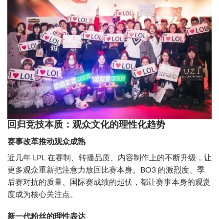
回归竞技本质：观众文化的理性化趋势
赛事改革推动观众成熟
近几年 LPL 在赛制、转播品质、内容制作上的不断升级，让
更多观众重新把注意力放回比赛本身。BO3 的激烈度、季
后赛对抗的质量、国际赛成绩的起伏，都让赛事本身的观赏
度成为核心关注点。
新一代粉丝的理性表达