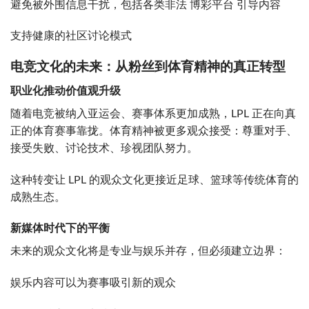
避免被外围信息干扰，包括各类非法 博彩平台 引导内容
支持健康的社区讨论模式
电竞文化的未来：从粉丝到体育精神的真正转型
职业化推动价值观升级
随着电竞被纳入亚运会、赛事体系更加成熟，LPL 正在向真
正的体育赛事靠拢。体育精神被更多观众接受：尊重对手、
接受失败、讨论技术、珍视团队努力。
这种转变让 LPL 的观众文化更接近足球、篮球等传统体育的
成熟生态。
新媒体时代下的平衡
未来的观众文化将是专业与娱乐并存，但必须建立边界：
娱乐内容可以为赛事吸引新的观众