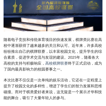
随着电子竞技和传统体育项目的快速发展，棋牌类比赛在高
校中逐渐获得了越来越多的关注和认可。近年来，许多高校
纷纷推出自己的棋牌联赛，以丰富校园文化，提升学生的综
合素质，促进学术交流与友谊的建设。2025年，随着各大
高校的支持与积极响应，
高校棋牌联赛
终于正式启动，成为
了国内最具影响力的校园赛事之一。
本次比赛不仅仅是一次单纯的娱乐活动，它还在一定程度上
提升了校园文化的多样性，增进了学生们的智力发展和思维
碰撞。而对于棋类爱好者来说，这无疑是一个展示才华和技
能的舞台，吸引了大量年轻人的参与。