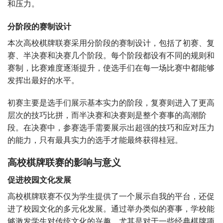
和压力。
分阶段的赛制设计
本次高校棋牌联赛采用分阶段的赛制设计，包括了初赛、复
赛、半决赛和决赛几个阶段。每个阶段都设有不同的规则和
赛制，比赛难度逐渐提升，使选手们在每一场比赛中都能够
发挥出最好的水平。
初赛主要是选手们展示基本实力的阶段，复赛则进入了更高
层次的技巧比拼，而半决赛和决赛则是整个赛事的高潮阶
段。在决赛中，参赛选手需要展示出超强的技巧和应对压力
的能力，只有最具实力的选手才能最终获得桂冠。
高校棋牌联赛的影响与意义
促进校园文化发展
高校棋牌联赛不仅为学生提供了一个展示自我的平台，还促
进了校园文化的多元化发展。通过举办类似的赛事，学校能
够激发学生对传统文化的兴趣，尤其是对于一些经典棋牌项