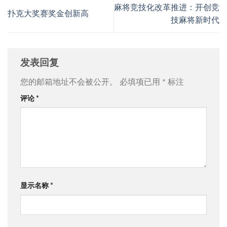
麻将竞技化改革推进：开创竞
扑克大奖赛奖金创新高
技麻将新时代
发表回复
您的邮箱地址不会被公开。
必填项已用
*
标注
评论
*
显示名称
*