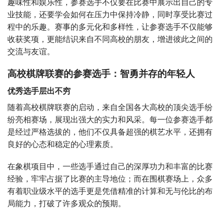
趣味性和娱乐性，参赛选手不仅要在比赛中展示出自己的专
业技能，还要学会如何在压力中保持冷静，同时享受比赛过
程中的乐趣。赛事的多元化和多样性，让参赛选手不仅能够
收获奖项，更能结识来自不同高校的朋友，增进彼此之间的
交流与友谊。
高校棋牌联赛的参赛选手：智勇并存的年轻人
优秀选手层出不穷
随着高校棋牌联赛的启动，来自全国各大高校的顶尖选手纷
纷亮相赛场，展现出强大的实力和风采。每一位参赛选手都
是经过严格选拔的，他们不仅具备超强的棋艺水平，还拥有
良好的心态和稳定的心理素质。
在象棋项目中，一些选手通过自己的深厚功力和丰富的比赛
经验，牢牢占据了比赛的主导地位；而在围棋赛场上，众多
有着职业级水平的选手更是凭借精准的计算和无与伦比的布
局能力，打破了许多观众的预期。