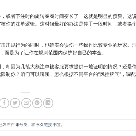
半，或者下注时的旋转圈圈时间变长了，这就是明显的预警。这
审核你的注单逻辑。这时候最好的办法是停手一段时间，或者换
打击违规行为的同时，也确实会误伤一些操作比较专业的玩家。
规，而是为了让你在规则范围内保护好自己的本金。
利，却因为几笔大额注单被客服要求提供一堆证明的情况？还是
限制你？咱们可以聊聊，怎么根据不同平台的“风控脾气”，调配
已发布在
未分类
。将
永久链接
书签。