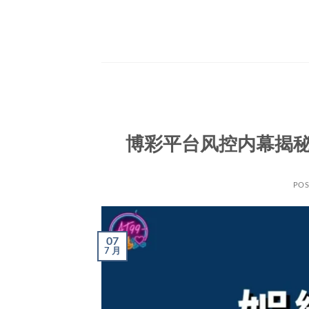
跳
到
内
容
博彩平台风控内幕揭
PO
07
7 月