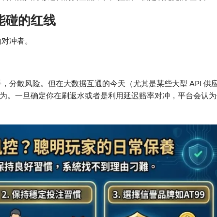
能碰的红线
的对冲者。
，分散风险。但在大数据互通的今天（尤其是某些大型 API 供
行为。一旦确定你在刷返水或者是利用延迟赔率对冲，平台会认为