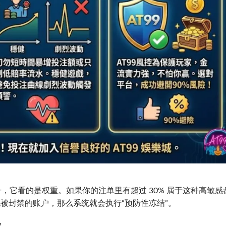
，它看的是权重。如果你的注单里有超过 30% 属于这种高敏感
了其他被封禁的账户，那么系统就会执行“预防性冻结”。