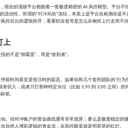
，现在的顶级平台都跑着一套极度精密的 AI 风控模型。平台不
的流动性。所谓的“
对冲风险
”冻结，本质上是平台在检测你是不
套风控后台的逻辑拆开，看看职业老哥是怎么在钢丝上行走而不
盯上
的不是“倒霉蛋”，而是“收割者”。
、停留时间甚至是投注时的延迟。如果你和几个套利团队的“行为
切入，或者只打那种特定水位（比如 1.95 到 2.05 之间）的
的标签。
波动。但对冲账户的资金曲线通常非常诡异：要么是极度稳定的
符合自然人博彩逻辑的资金流，在风控眼里就是明晃晃的红灯。