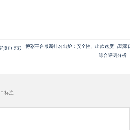
博彩平台最新排名出炉：安全性、出款速度与玩家
加密货币博彩
综合评测分析
用
*
标注