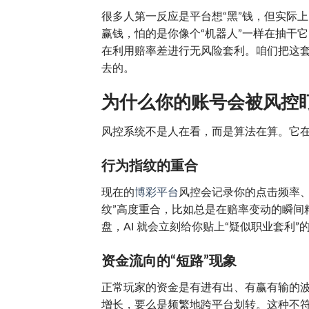
很多人第一反应是平台想“黑”钱，但实际上
赢钱，怕的是你像个“机器人”一样在抽干它
在利用赔率差进行无风险套利。咱们把这
去的。
为什么你的账号会被风控
风控系统不是人在看，而是算法在算。它在找
行为指纹的重合
现在的
博彩平台
风控会记录你的点击频率
纹”高度重合，比如总是在赔率变动的瞬间精准
盘，AI 就会立刻给你贴上“疑似职业套利”
资金流向的“短路”现象
正常玩家的资金是有进有出、有赢有输的
增长，要么是频繁地跨平台划转。这种不