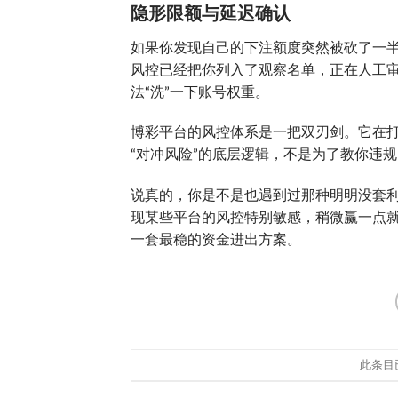
隐形限额与延迟确认
如果你发现自己的下注额度突然被砍了一
风控已经把你列入了观察名单，正在人工
法“洗”一下账号权重。
博彩平台的风控体系是一把双刃剑。它在
“对冲风险”的底层逻辑，不是为了教你违
说真的，你是不是也遇到过那种明明没套
现某些平台的风控特别敏感，稍微赢一点就
一套最稳的资金进出方案。
此条目